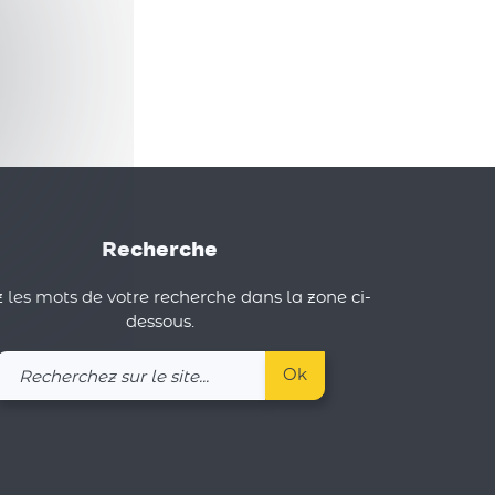
Recherche
 les mots de votre recherche dans la zone ci-
dessous.
Recherchez
Ok
sur
le
site