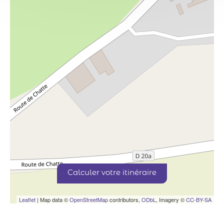
Calculer votre itinéraire
Leaflet
| Map data ©
OpenStreetMap
contributors,
ODbL
, Imagery ©
CC-BY-SA