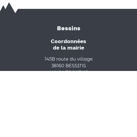
Bessins
Coordonnées
de la mairie
145B route du village
38160 BESSINS
tél : 04.76.64.11.42
mail : mairie.bessins@orange.fr
Suivez nous !
Recherche
Entrez les mots de votre recherche dans la zone ci-