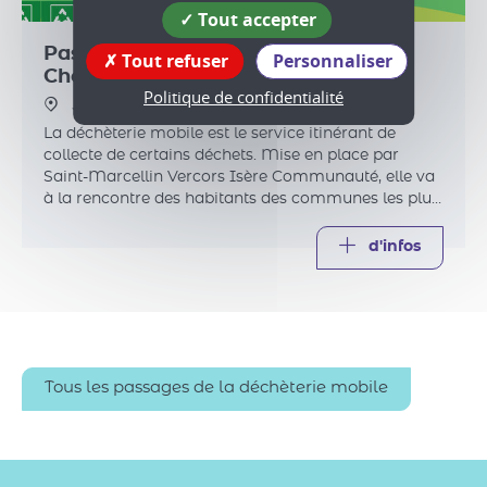
Tout accepter
Passage de la déchèterie mobile à
Tout refuser
Personnaliser
Chevrières
Politique de confidentialité
38160 Chevrières
La déchèterie mobile est le service itinérant de
collecte de certains déchets. Mise en place par
Saint-Marcellin Vercors Isère Communauté, elle va
à la rencontre des habitants des communes les plus
éloignées des trois déchèteries intercommunales.
d'infos
Tous les passages de la déchèterie mobile