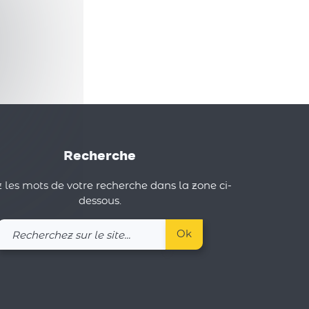
Recherche
 les mots de votre recherche dans la zone ci-
dessous.
Recherchez
Ok
sur
le
site