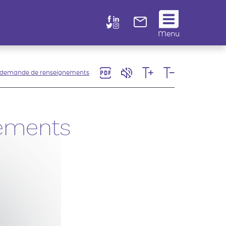
Suivez
Menu
nous
!
 demande de renseignements
ements