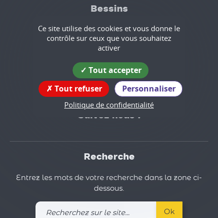
Bessins
Ce site utilise des cookies et vous donne le
Coordonnées
contrôle sur ceux que vous souhaitez
de la mairie
activer
145B route du village
Tout accepter
38160 BESSINS
tél : 04.76.64.11.42
Tout refuser
Personnaliser
mail : mairie.bessins@orange.fr
Politique de confidentialité
Suivez nous !
Recherche
Entrez les mots de votre recherche dans la zone ci-
dessous.
Recherchez
Ok
sur