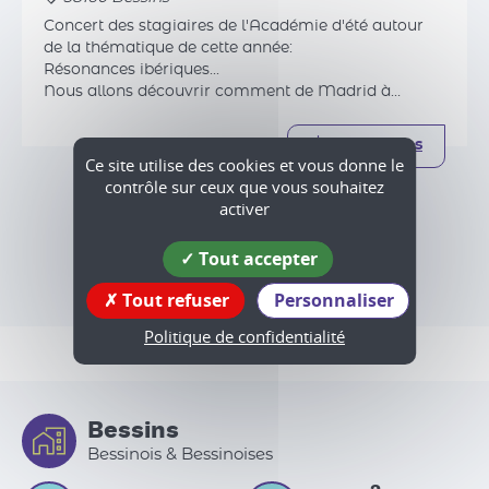
Concert des stagiaires de l'Académie d'été autour
de la thématique de cette année:
Résonances ibériques...
Nous allons découvrir comment de Madrid à
Versailles, de Séville à Vienne, l'Espagne a fait battre
le cœur de l'Europe.
Plus d'infos
Ce site utilise des cookies et vous donne le
contrôle sur ceux que vous souhaitez
activer
Tout accepter
Tout l'agenda
Tout refuser
Personnaliser
Politique de confidentialité
Bessins
Bessinois & Bessinoises