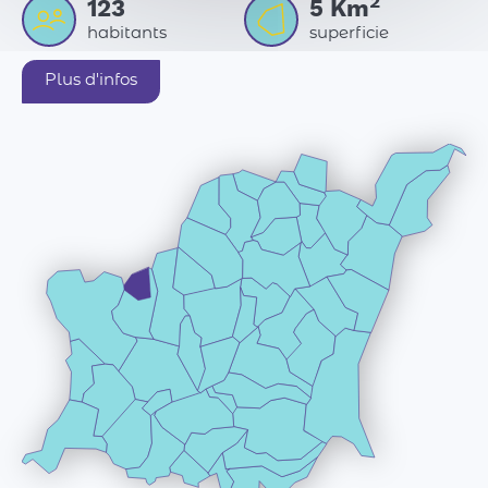
2
123
5
Km
habitants
superficie
Plus d'infos