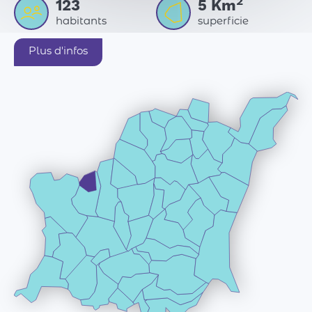
2
123
5
Km
habitants
superficie
Plus d'infos