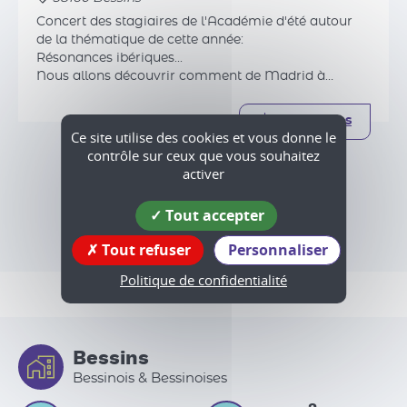
Concert des stagiaires de l'Académie d'été autour
de la thématique de cette année:
Résonances ibériques...
Nous allons découvrir comment de Madrid à
Versailles, de Séville à Vienne, l'Espagne a fait battre
le cœur de l'Europe.
Plus d'infos
Ce site utilise des cookies et vous donne le
contrôle sur ceux que vous souhaitez
activer
Tout accepter
Tout l'agenda
Tout refuser
Personnaliser
Politique de confidentialité
Bessins
Bessinois & Bessinoises