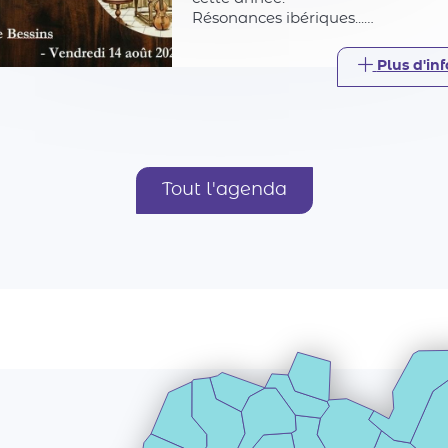
Résonances ibériques...
Nous allons découvrir comment d
Madrid à Versailles, de Séville à
Plus d'inf
Vienne, l'Espagne a fait battre le
de l'Europe.
Tout l'agenda