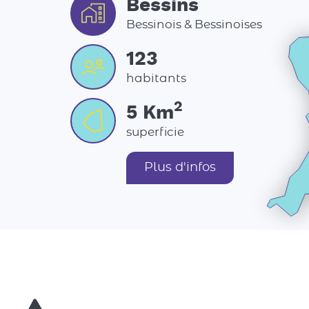
Bessins
Bessinois & Bessinoises
123
habitants
2
5
Km
superficie
Plus d'infos