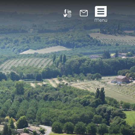
Suivez
Menu
nous
!