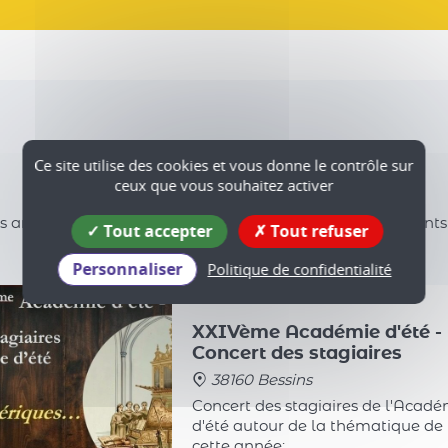
Agenda
Ce site utilise des cookies et vous donne le contrôle sur
ceux que vous souhaitez activer
es animations dans les communes, les concerts, événements spo
Tout accepter
Tout refuser
Personnaliser
Politique de confidentialité
14
ven.
AOÛT
XXIVème Académie d'été -
Concert des stagiaires
38160 Bessins
Concert des stagiaires de l'Acadé
d'été autour de la thématique de
cette année: