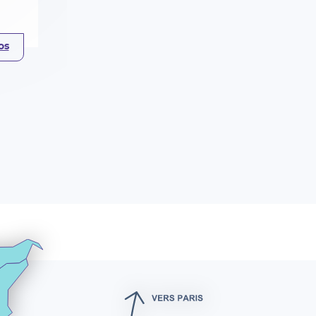
e
os
 cœur