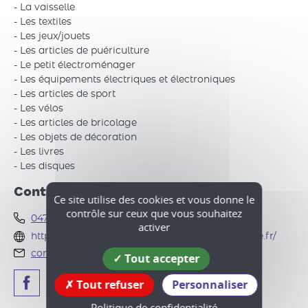
- La vaisselle
- Les textiles
- Les jeux/jouets
- Les articles de puériculture
- Le petit électroménager
- Les équipements électriques et électroniques
- Les articles de sport
- Les vélos
- Les articles de bricolage
- Les objets de décoration
- Les livres
- Les disques
Contact
Ce site utilise des cookies et vous donne le
contrôle sur ceux que vous souhaitez
0476386603
/
0476384548
activer
http://www.dechets.saintmarcellin-vercors-isere.fr/
contact.dechets@smvic.fr
Tout accepter
Tout refuser
Personnaliser
Politique de confidentialité