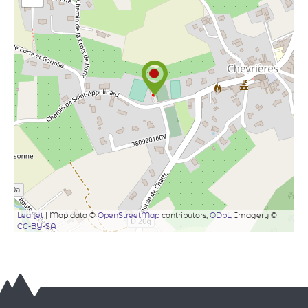
Leaflet
| Map data ©
OpenStreetMap
contributors,
ODbL
, Imagery ©
CC-BY-SA